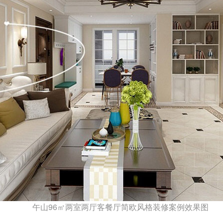
午山96㎡两室两厅客餐厅简欧风格装修案例效果图