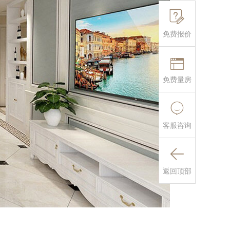

免费报价

免费量房

客服咨询

返回顶部