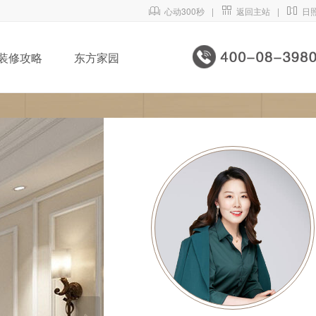

心动300秒
|

返回主站
|

日
装修攻略
东方家园