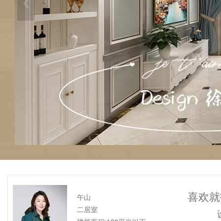
喜欢就
午山
二居室