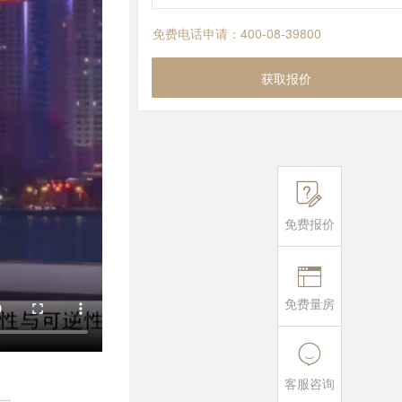
免费电话申请：400-08-39800
获取报价

免费报价

免费量房

客服咨询