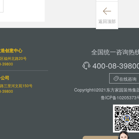

返回顶部
改造创意中心
全国统一咨询热
区福州北路20号
400-08-3980
-39800

分公司

在线咨询
路三里河文苑150号
Copyright©2021东方家园装饰集
-39800
鲁ICP备10205373