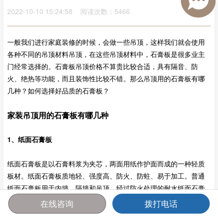
2022-10-10 15:24:58 阅读次数：5466
一般我们进行家庭装修的时候，会做一些吊顶，这样我们就会使用
各种不同的吊顶材料吊顶，在这些吊顶材料中，石膏板是很多业主
门经常选择的。石膏板吊顶价格不算贵比较合适，具有隔音、防
火、绝热等功能，而且装饰性比较不错。那么吊顶用的石膏板有哪
几种？如何选择好品质的石膏板？
家装吊顶用的石膏板有哪几种
1、纸面石膏板
纸面石膏板是以石膏料浆为夹芯，两面用纸作护面而成的一种轻质
板材。纸面石膏板质地轻、强度高、防火、防蛀、易于加工。普通
纸面石膏板用于内墙、隔墙和吊顶。经过防火处理的耐水纸面石膏
板可用于湿度较大的房间墙面，如卫生间、厨房、浴室等贴瓷砖、
在线咨询
拨打电话
金属板、塑料面砖墙的衬板。
首页
报价
电话
咨询