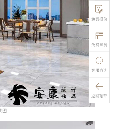

免费报价

免费量房

客服咨询

返回顶部
果图