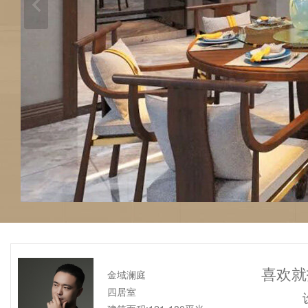
喜欢就
金域澜庭
四居室