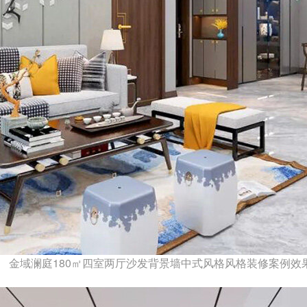
金域澜庭180㎡四室两厅沙发背景墙中式风格风格装修案例效