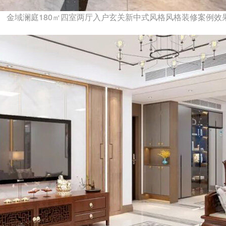
金域澜庭180㎡四室两厅入户玄关新中式风格风格装修案例效