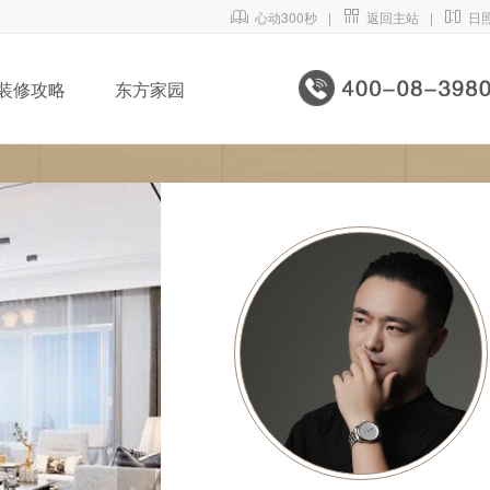

心动300秒
|

返回主站
|

日
装修攻略
东方家园