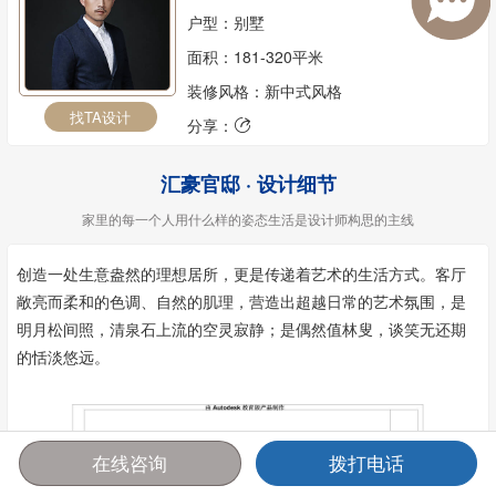
户型：别墅
面积：181-320平米
装修风格：新中式风格
找TA设计
分享：

汇豪官邸 · 设计细节
家里的每一个人用什么样的姿态生活是设计师构思的主线
创造一处生意盎然的理想居所，更是传递着艺术的生活方式。客厅
敞亮而柔和的色调、自然的肌理，营造出超越日常的艺术氛围，是
明月松间照，清泉石上流的空灵寂静；是偶然值林叟，谈笑无还期
的恬淡悠远。
在线咨询
拨打电话
首页
报价
电话
咨询