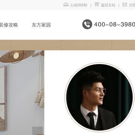

心动300秒
|

返回主站
|

日
装修攻略
东方家园