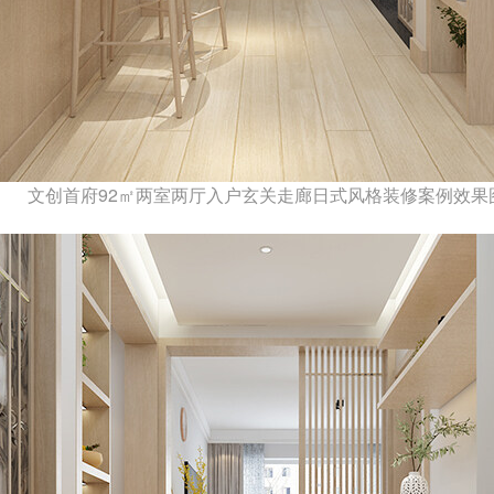
文创首府92㎡两室两厅入户玄关走廊日式风格装修案例效果