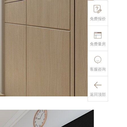

免费报价

免费量房

客服咨询

返回顶部