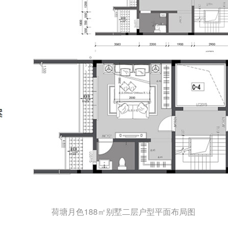
荷塘月色188㎡别墅二层户型平面布局图