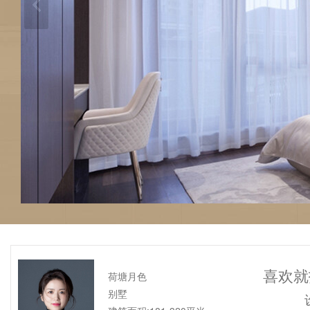
喜欢就
荷塘月色
别墅