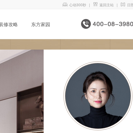

心动300秒
|

返回主站
|

日
装修攻略
东方家园