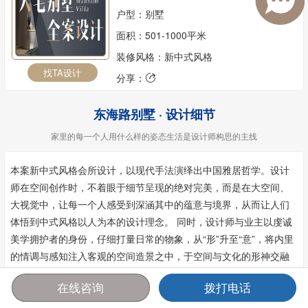
户型：别墅
面积：501-1000平米
装修风格：新中式风格
找TA设计
分享：

东海路别墅 · 设计细节
家里的每一个人用什么样的姿态生活是设计师构思的主线
本案新中式风格会所设计，以现代手法演绎出中国雅居哲学。设计
师在空间创作时，不着眼于细节呈现的绝对完美，而是在大空间、
大视觉中，让每一个人感受到深涵其中的蕴意与境界，从而让人们
体悟到中式风格以人为本的设计理念。 同时，设计师与业主以虔诚
美学拥护者的身份，仔细打量日常的物象，从“形”升至“意”，将内里
的情调与感知注入客观的空间造景之中，于空间与文化的形神交融
间，营造一处文质而空灵的新中式会所空间。整体会所空间设计，
在线咨询
拨打电话
在大气有形，意蕴无境中，极致展现着中国精奢生活的美学深意。
首页
报价
电话
咨询
大宅气象在空间中沛然奔放，艺术气韵于空间中洇散迭出，落得一