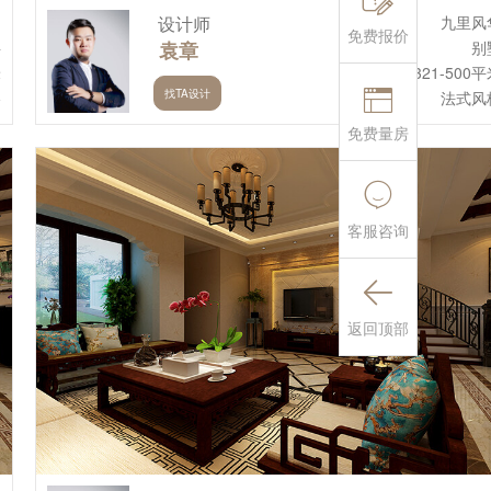
月
设计师
九里风
免费报价
层
袁章
别
米
建筑面积:321-500平

找TA设计
格
法式风
免费量房

客服咨询

返回顶部