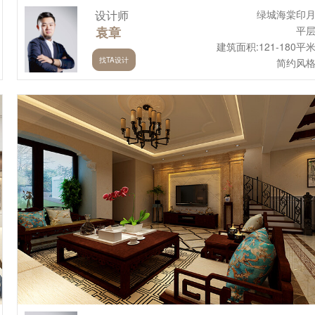
设计师
绿城海棠印
袁章
平
建筑面积:121-180平
找TA设计
简约风