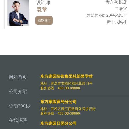
设计师
青安·海悦居
袁章
二居室
建筑面积:120平米以下
找TA设计
新中式风格
东方家园装饰集团总部美学馆
网站首页
地址：青岛市市南区福州北路18号
服务热线：400-08-39800
公司介绍
东方家园黄岛分公司
心动300秒
地址：开发区漓江西路唐岛湾步行街
服务热线：400-08-39800
在线招聘
东方家园日照分公司