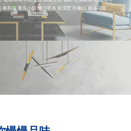
 泰和郡 青岛小镇 缦沙半岛 金茂墅 印象山 观海花园 台
山国际 金色慧谷 天一仁和郡 保利香雪山 天泰蓝山 千禧
你慢慢品味