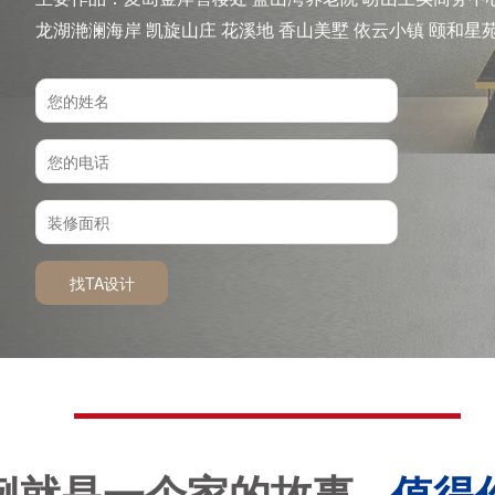
龙湖滟澜海岸 凯旋山庄 花溪地 香山美墅 依云小镇 颐和星苑
湾花园 金地山庄 书香门地 蓝岸丽舍 香溢紫郡 和达璟城 骊
国际
找TA设计
例就是一个家的故事 ·
值得