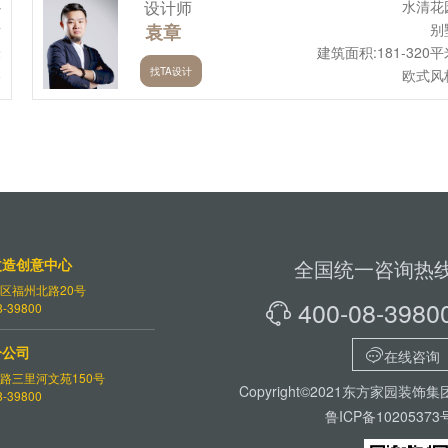
心
设计师
水清花
所
袁章
别
米
建筑面积:181-320平
找TA设计
格
欧式风
改造创意中心
全国统一咨询热
区福州北路20号
400-08-3980
-39800

分公司

在线咨询
路三里河文苑150号
Copyright©2021东方家园装饰集
-39800
鲁ICP备10205373