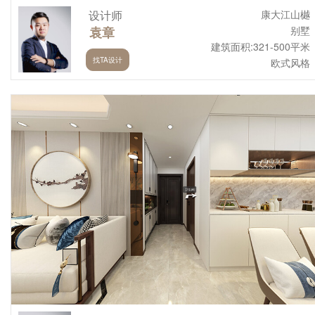
设计师
康大江山樾
袁章
别墅
建筑面积:321-500平米
找TA设计
欧式风格