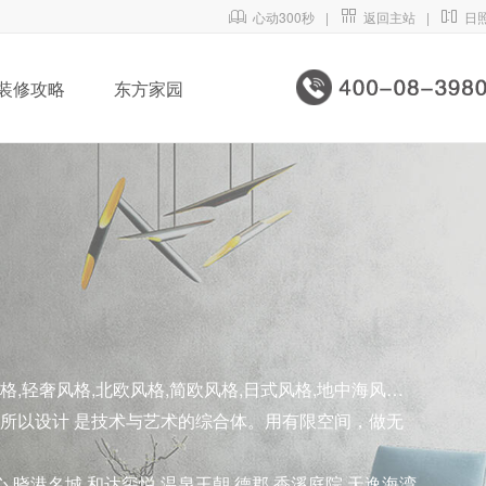

心动300秒
|

返回主站
|

日
装修攻略
东方家园
格,轻奢风格,北欧风格,简欧风格,日式风格,地中海风格,
所以设计 是技术与艺术的综合体。用有限空间，做无
晓港名城 和达玺悦 温泉王朝 德郡 香溪庭院 天逸海湾