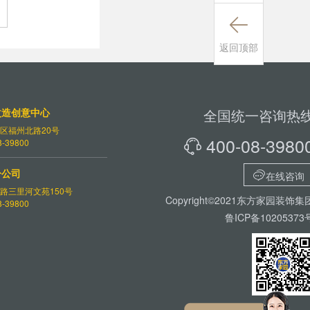

返回顶部
改造创意中心
全国统一咨询热
区福州北路20号
400-08-3980
-39800

分公司

在线咨询
路三里河文苑150号
Copyright©2021东方家园装饰集
-39800
鲁ICP备10205373