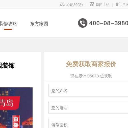

心动300秒
|

返回主站
|

日
装修攻略
东方家园
免费获取商家报价
园装饰
现在累计 95678 位获取