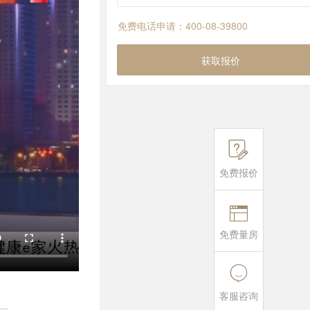
免费电话申请：400-08-39800
获取报价

免费报价

免费量房

客服咨询