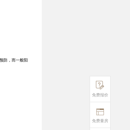
预防，而一般阳

免费报价

免费量房