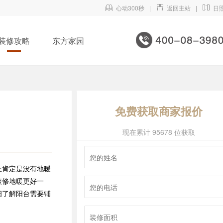

心动300秒
|

返回主站
|

日
装修攻略
东方家园
免费获取商家报价
现在累计 95678 位获取
上肯定是没有地暖
装修地暖更好一
细了解阳台需要铺