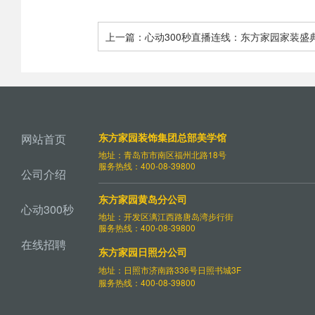
上一篇：心动300秒直播连线：东方家园家装盛
厂”火爆全城 金牌工长为您保“家”护航 - 青岛东
饰
东方家园装饰集团总部美学馆
网站首页
地址：青岛市市南区福州北路18号
服务热线：400-08-39800
公司介绍
东方家园黄岛分公司
心动300秒
地址：开发区漓江西路唐岛湾步行街
服务热线：400-08-39800
在线招聘
东方家园日照分公司
地址：日照市济南路336号日照书城3F
服务热线：400-08-39800