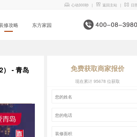

心动300秒
|

返回主站
|

日
装修攻略
东方家园
免费获取商家报价
 - 青岛
现在累计 95678 位获取