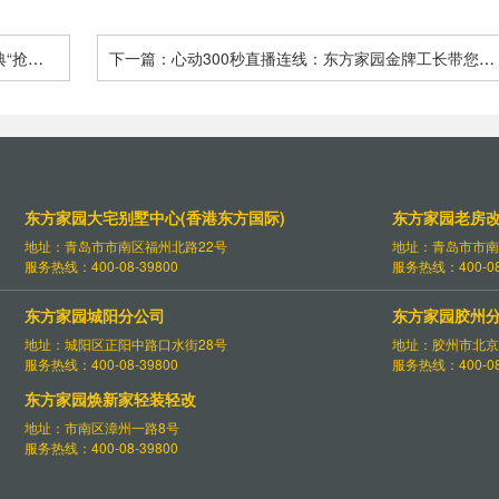
典“抢工
下一篇：心动300秒直播连线：东方家园金牌工长带您探
方家园装
秘工艺展厅 隐蔽工程品质细节“拆解”给您看 - 青岛东方家
园装饰
东方家园大宅别墅中心(香港东方国际)
东方家园老房
地址：青岛市市南区福州北路22号
地址：青岛市市南
服务热线：400-08-39800
服务热线：400-08
东方家园城阳分公司
东方家园胶州
地址：城阳区正阳中路口水街28号
地址：胶州市北京
服务热线：400-08-39800
服务热线：400-08
东方家园焕新家轻装轻改
地址：市南区漳州一路8号
服务热线：400-08-39800