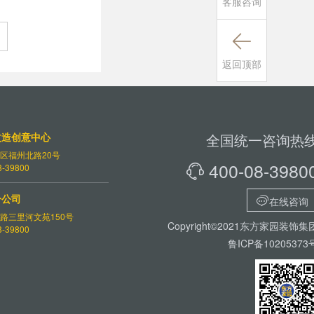
客服咨询

返回顶部
改造创意中心
全国统一咨询热
区福州北路20号
400-08-3980
-39800

分公司

在线咨询
路三里河文苑150号
Copyright©2021东方家园装饰集
-39800
鲁ICP备10205373