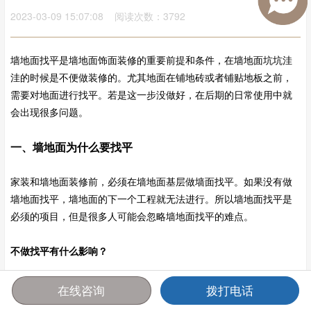
2023-03-09 15:07:08 阅读次数：3792
墙地面找平是墙地面饰面装修的重要前提和条件，在墙地面坑坑洼
洼的时候是不便做装修的。尤其地面在铺地砖或者铺贴地板之前，
需要对地面进行找平。若是这一步没做好，在后期的日常使用中就
会出现很多问题。
一、墙地面为什么要找平
家装和墙地面装修前，必须在墙地面基层做墙面找平。如果没有做
墙地面找平，墙地面的下一个工程就无法进行。所以墙地面找平是
必须的项目，但是很多人可能会忽略墙地面找平的难点。
不做找平有什么影响？
1、影响后期施工质量，比如地板、瓷砖铺贴受限制，会出现起翘、
在线咨询
拨打电话
破损，脚踩时有嘎吱异响。墙面后期出现不同程度的开裂、空鼓、
首页
报价
电话
咨询