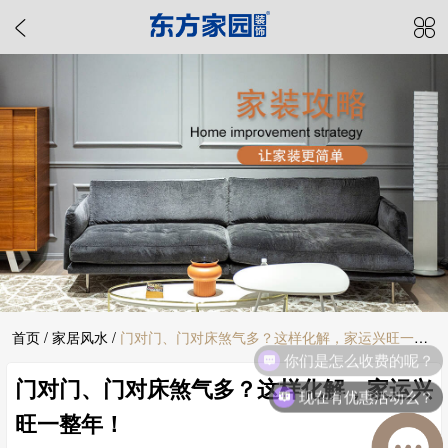
首页
/
家居风水
/
门对门、门对床煞气多？这样化解，家运兴旺一整
你们是怎么收费的呢？
门对门、门对床煞气多？这样化解，家运兴
年！
现在有优惠活动么？
旺一整年！