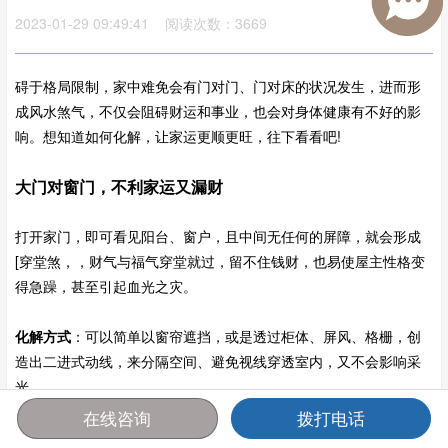
2023-01-29 09:49:41 阅读次数：3669
碍于格局限制，家中难免会有门对门、门对床的状况发生，进而形
成风水煞气，不仅会阻碍财运和事业，也会对身体健康有不好的影
响。想知道如何化解，让家运更顺更旺，往下看看吧!
大门对窗门，不利家运又漏财
打开家门，即可看见阳台、窗户，且中间无任何的屏障，就会形成
[穿堂煞，，财气与福气穿堂就过，留不住钱财，也易使屋主性格变
得急躁，甚至引起血光之灾。
化解方式
：可以简单以窗帘遮挡，或是透过柜体、屏风、格栅，创
造出二进式动线，来分隔空间、避免视线穿透室内，又不会影响采
光。
在线咨询
拨打电话
卧房门俩俩相对，家人感情不睦
首页
报价
电话
咨询