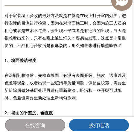
对于家装墙面验收的最好方法就是在就是在晚上打开室内灯关，进
行实际的目测进行检查，因为在对墙面施工时，会因为施工人员的
粗心或者是技术不过关，会出现不平或者是有疤痕的出现，白天是
很难看出来的，只有在晚上通过灯关才容易被发现，这点是非常重
要的，不然粗心验收后是很麻烦的，那么如果来进行墙壁验收？
1、墙面整洁程度
在涂刷乳胶漆后，先检查墙面上有没有表面开裂、脱皮、透底以及
色差等现象，或者出现一些脏污等质量问题，像起皮脱落，需要重
新铲除后做好基层处理再进行重新刷漆，脏污和一些开裂可以填
补，色差也需要重新处理重新均匀涂刷。
2、墙面的平整度、垂直度
在线咨询
拨打电话
检查墙面的平整度和垂直度，可以先目测，如果发现很不平整，可
首页
报价
电话
咨询