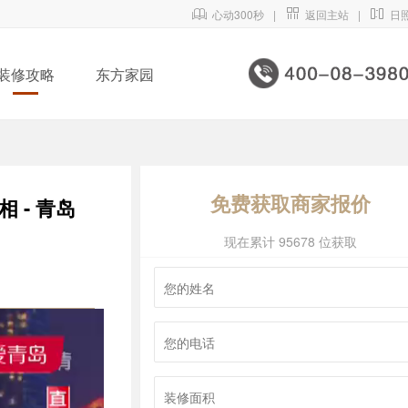

心动300秒
|

返回主站
|

日
装修攻略
东方家园
免费获取商家报价
 - 青岛
现在累计 95678 位获取