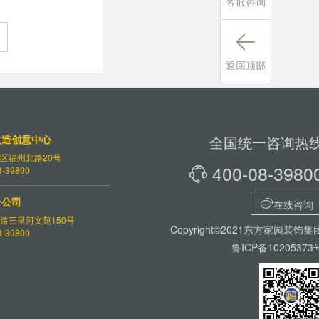
客服咨询

返回顶部
改造创意中心
全国统一咨询热
区福州北路20号
400-08-3980
-39800

分公司

在线咨询
路三里河文苑150号
Copyright©2021东方家园装饰集
-39800
鲁ICP备10205373