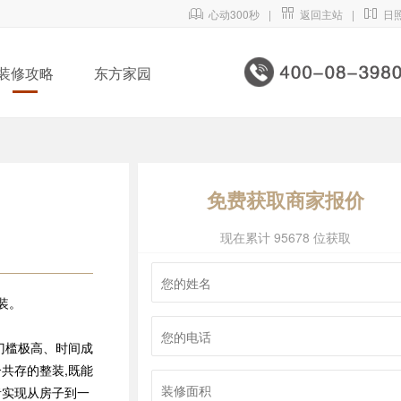

心动300秒
|

返回主站
|

日
装修攻略
东方家园
免费获取商家报价
现在累计 95678 位获取
装。
门槛极高、时间成
共存的整装,既能
者实现从房子到一