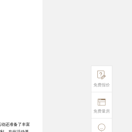

免费报价

免费量房
活动还准备了丰富

让利，在此活动基