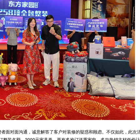
费者面对面沟通，诚意解答了客户对装修的疑惑和顾虑。不仅如此，此次
订整装名额、2000元家具券，更有多抢订送重家电，多款热销主材低价