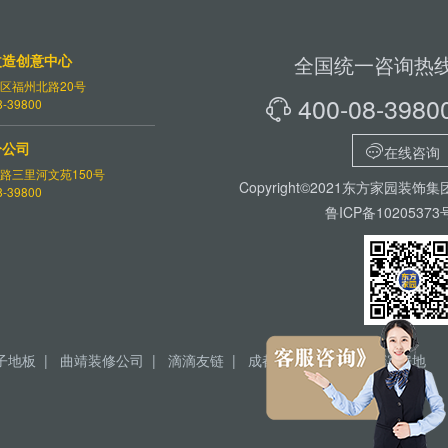
改造创意中心
全国统一咨询热
区福州北路20号
400-08-3980
-39800

分公司

在线咨询
路三里河文苑150号
Copyright©2021东方家园装饰集
-39800
鲁ICP备10205373
子地板
|
曲靖装修公司
|
滴滴友链
|
成都别墅装修
|
哈尔滨房地