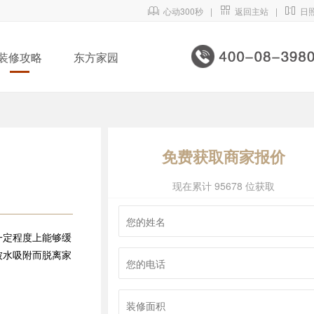

心动300秒
|

返回主站
|

日
装修攻略
东方家园
免费获取商家报价
现在累计 95678 位获取
一定程度上能够缓
被水吸附而脱离家