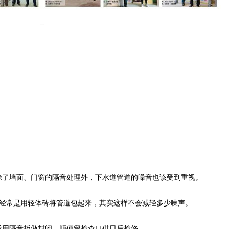
近期水电验收留念
除了墙面、门窗的隔音处理外，下水道管道的噪音也该受到重视。
装修经常是用轻体砖将管道包起来，其实这样不会减轻多少噪声。
后用隔音板做封闭，顺便留检查口供日后检修。