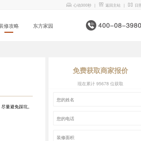

心动300秒
|

返回主站
|

日
装修攻略
东方家园
免费获取商家报价
现在累计 95678 位获取
，尽量避免踩坑。