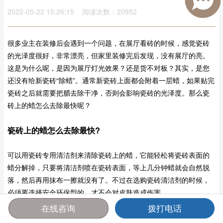
2022-05-22 15:26:15 阅读次数：20952
很多业主在装修后会遇到一个问题，在展厅看砖的时候，感觉瓷砖
的光泽度很好，非常漂亮，但家里装修完后发现，没有展厅的亮。
这是为什么呢，是因为展厅灯光效果？还是货不对板？其实，是您
还没有给新瓷砖“除蜡”。通常新瓷砖上面都会附着一层蜡，如果贴完
瓷砖之后就需要把腊去除干净，否则会影响瓷砖的光泽度。那么瓷
砖上的蜡怎么去除最快呢？
瓷砖上的蜡怎么去除最快?
可以用瓷砖专用清洁剂来清除瓷砖上的蜡，它能轻松将瓷砖表面的
蜡分解掉，只要将清洁剂喷在瓷砖表面，等上几分钟蜡就会自然脱
落，然后再用抹布一擦就没有了。不过在选购瓷砖清洁剂的时候，
必须要选择安全环保型的，才不会对皮肤造成伤害。
在线咨询
拨打电话
首页
报价
电话
咨询