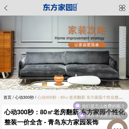
首页
/
心动300秒
/
心动300秒：80㎡老房翻新 东方家园个性化整装
你们是怎么收费的呢？
心动300秒：80㎡老房翻新 东方家园个性化
一价全含 - 青岛东方家园装饰
现在有优惠活动么？
整装一价全含 - 青岛东方家园装饰