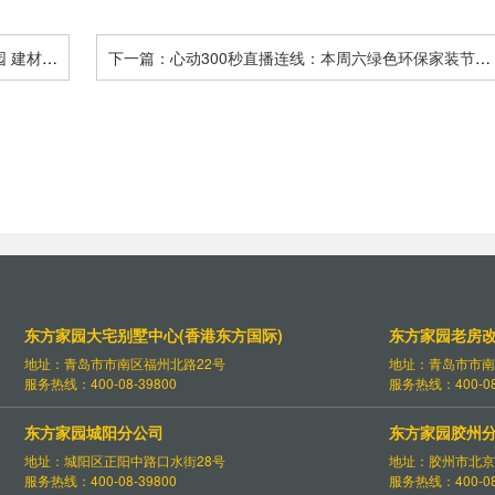
园 建材品
下一篇：心动300秒直播连线：本周六绿色环保家装节再
上线 工艺样板间袁荃来探访 - 青岛东方家园装饰
东方家园大宅别墅中心(香港东方国际)
东方家园老房
地址：青岛市市南区福州北路22号
地址：青岛市市南
服务热线：400-08-39800
服务热线：400-08
东方家园城阳分公司
东方家园胶州
地址：城阳区正阳中路口水街28号
地址：胶州市北京
服务热线：400-08-39800
服务热线：400-08