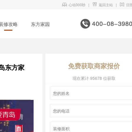

心动300秒
|

返回主站
|

日
装修攻略
东方家园
免费获取商家报价
青岛东方家
现在累计 95678 位获取