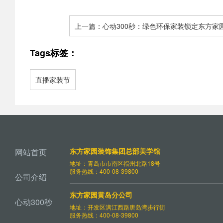
上一篇：心动300秒：绿色环保家装锁定东方家
质亚琪现场为您检验 - 青岛东方家园装饰
Tags标签：
直播家装节
东方家园装饰集团总部美学馆
网站首页
地址：青岛市市南区福州北路18号
服务热线：400-08-39800
公司介绍
东方家园黄岛分公司
心动300秒
地址：开发区漓江西路唐岛湾步行街
服务热线：400-08-39800