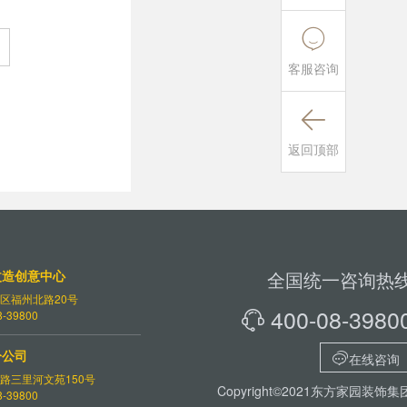

客服咨询

返回顶部
改造创意中心
全国统一咨询热
区福州北路20号
400-08-3980
-39800

分公司

在线咨询
路三里河文苑150号
Copyright©2021东方家园装饰集
-39800