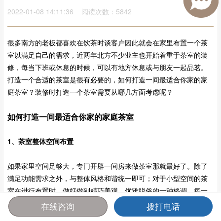
2022-01-08 14:11:36 阅读次数：5842
很多南方的老板都喜欢在饮茶时谈客户因此就会在家里布置一个茶
室以满足自己的需求，近两年北方不少业主也开始着重于茶室的装
修，每当下班或休息的时候，可以有地方休息或与朋友一起品茗。
打造一个合适的茶室是很有必要的，如何打造一间最适合你家的家
庭茶室？装修时打造一个茶室需要从哪几方面考虑呢？
如何打造一间最适合你家的家庭茶室
1、茶室整体空间布置
如果家里空间足够大，专门开辟一间房来做茶室那就最好了。除了
满足功能需求之外，与整体风格和谐统一即可；对于小型空间的茶
室在进行布置时，做好做到精巧美观、优雅脱俗的一种格调，每一
间装饰的风格以及桌椅器具等，不论是样式或是色彩都各不相同。
在线咨询
拨打电话
茶室最好设置在采光通风良好的地方。这一方面有利于空气更替，
首页
报价
电话
咨询