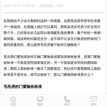
2021-12-01 17:44:41 阅读次数：3890
近期相信不少业主都刷到这样一段视频，合肥某优质学府学区房窗
户一推就掉。在视频上我们可以看到，肥西县优步学府小区交房才
两个月，已经发生好几起阳台玻璃窗坠落的事情，窗户轻轻一推都
能掉落。就这样的问题还交付，这不得不让业主们验房的时候对门
窗的质量担忧，那么新房毛坯房窗户如何正确验收？
首先我们要知道如何正确门窗验收就要知道验收标准，房屋门窗验
收标准一方面是按照国家规定的，另一方面就是你所给的图纸标
准；图纸上面的标准一般含了国家规定。所以你只要看图纸上面的
标准是不是符合，就可以验收了。那么门窗验收标准是什么？
毛坯房的门窗验收标准
1、入户门验收
首页
报价
电话
咨询