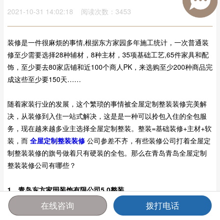
2021-10-31 14:02:18 阅读次数：3453
装修是一件很麻烦的事情,根据东方家园多年施工统计，一次普通装
修至少需要选择28种辅材，8种主材，35项基础工艺,65件家具和配
饰，至少要去80家店铺和近100个商人PK，来选购至少200种商品完
成这些至少要150天……
随着家装行业的发展，这个繁琐的事情被全屋定制整装装修完美解
决，从装修到入住一站式解决，这是是一种可以拎包入住的全包服
务，现在越来越多业主选择全屋定制整装。整装=基础装修+主材+软
装，而
全屋定制整装装修
公司参差不齐，有些装修公司打着全屋定
制整装装修的旗号做着只有硬装的全包。那么在青岛青岛全屋定制
整装装修公司有哪些？
1、青岛东方家园装饰有限公司5.0整装
在线咨询
拨打电话
青岛东方家园装饰有限公司于2000年11月落户岛城，总部坐落于青
首页
报价
电话
咨询