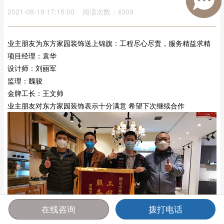
2021-08-18 17:15:00 阅读次数：4309
业主朋友为东方家园装饰送上锦旗：工程尽心尽责，服务精益求精
项目经理：袁华
设计师：刘丽军
监理：魏骏
金牌工长：王文帅
业主朋友对东方家园装饰表示十分满意 希望下次继续合作
在线咨询
拨打电话
首页
报价
电话
咨询