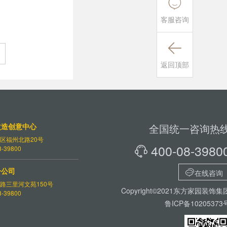

客服咨询

返回顶部
改造创意中心
全国统一咨询热
区福州北路20号
400-08-3980
-39800

分公司

在线咨询
路三里河文苑150号
Copyright©2021东方家园装饰集
-39800
鲁ICP备10205373