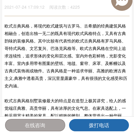
2021-07-24 17:09:12 阅读次数：4225
欧式古典风格，将现代欧式建筑与古罗马、古希腊的经典建筑风格
相融合，创造出独一无二的既具有现代欧式风格特点，又具有古典
韵味的装修风格。其中比较有代表性的欧式古典风格有罗马风格、
哥特式风格、文艺复兴、巴洛克风格等。欧式古典风格在空间上追
求连续性，追求形体的变化和层次感。室内外色彩鲜艳，光影变化
丰富。室内多用带有图案的壁纸、地毯、窗帘、床罩、及帐幔以及
古典式装饰画或物件。古典风格是一种追求华丽、高雅的欧洲古典
主义,典雅中透着高贵，深沉里显露豪华，具有很强的文化感受和历
史内涵。
欧式古典风格别墅装修最大的特点是在造型上极其讲究，给人的感
觉端庄典雅、高贵华丽，具有浓厚的文化气息。在家具选配上，一
般采用宽大精美的家具，配以精致的雕刻，整体营造出一种华丽、
高贵、温馨的感觉。
在线咨询
拨打电话
首页
报价
电话
咨询