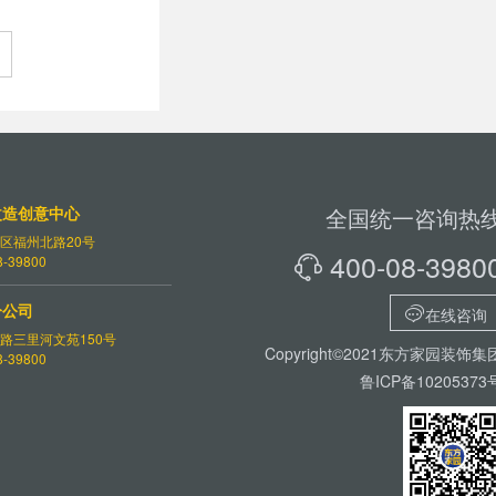
改造创意中心
全国统一咨询热
区福州北路20号
400-08-3980
-39800

分公司

在线咨询
路三里河文苑150号
Copyright©2021东方家园装饰集
-39800
鲁ICP备10205373