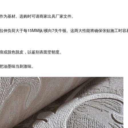
纸作为基材。选购时可请商家出具厂家文件。
湿拉伸负荷大于每15MM纵/横向7失牛顿。这两大性能将确保张贴施工时容
痕或脱色脱皮，以鉴别表面坚韧度。
把油墨味当刺激味。