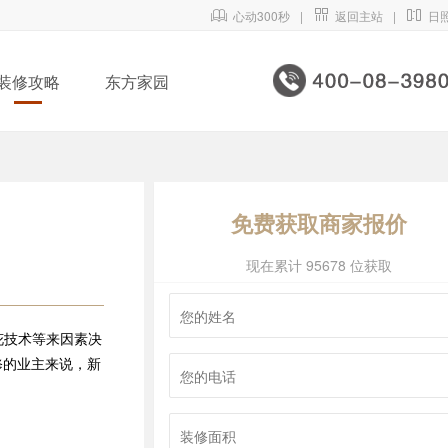

心动300秒
|

返回主站
|

日
装修攻略
东方家园
免费获取商家报价
现在累计 95678 位获取
花技术等来因素决
修的业主来说，新