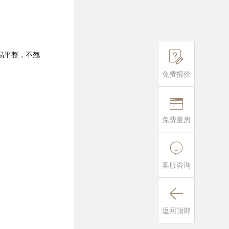
易平整，不翘

免费报价

免费量房

客服咨询

返回顶部